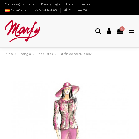
Cómo elegir su talla
Envío y pago
Hacer un pedido
Español
Wishlist (
0
)
Compare (
0
)
0
Inicio
Tipologia
Chaquetas
Patrón de costura 6071