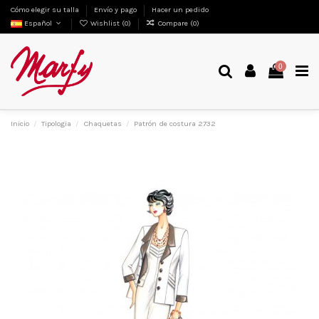
Cómo elegir su talla
Envío y pago
Hacer un pedido
Español
Wishlist (
0
)
Compare (
0
)
0
Inicio
Tipologia
Chaquetas
Patrón de costura 2732