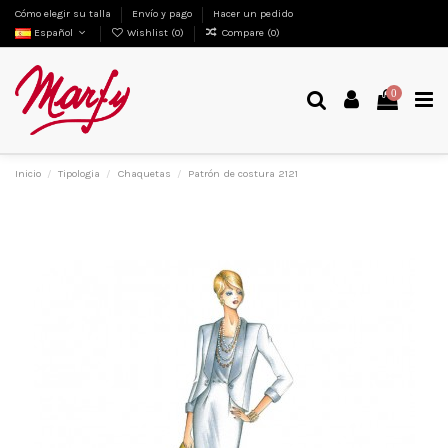
Cómo elegir su talla
Envío y pago
Hacer un pedido
Español
Wishlist (
0
)
Compare (
0
)
0
Inicio
Tipologia
Chaquetas
Patrón de costura 2121