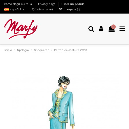
Cómo elegir su talla
Envío y pago
Hacer un pedido
Español
Wishlist (
0
)
Compare (
0
)
0
Inicio
Tipologia
Chaquetas
Patrón de costura 2739