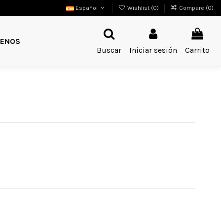
Español
Wishlist (
0
)
Compare (
0
)
ENOS
Buscar
Iniciar sesión
Carrito