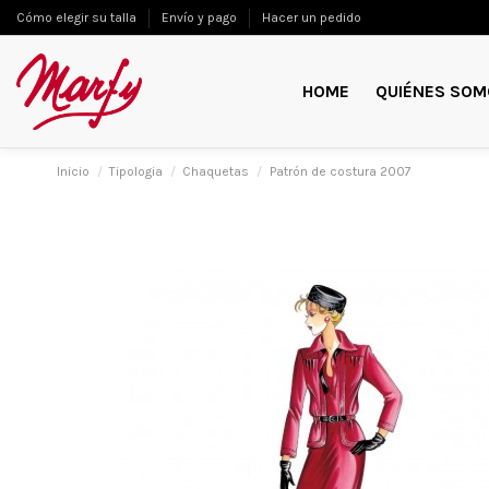
Cómo elegir su talla
Envío y pago
Hacer un pedido
HOME
QUIÉNES SOM
Inicio
Tipologia
Chaquetas
Patrón de costura 2007