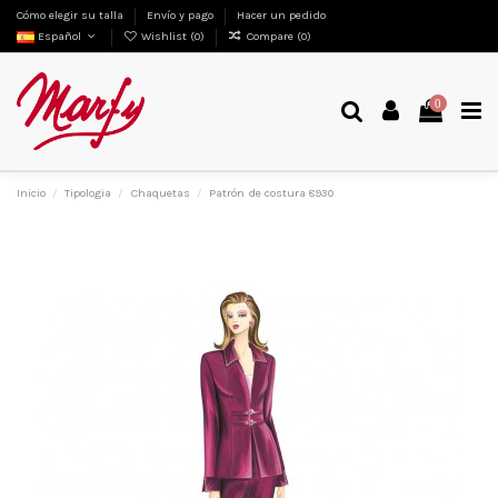
Cómo elegir su talla
Envío y pago
Hacer un pedido
Español
Wishlist (
0
)
Compare (
0
)
0
Inicio
Tipologia
Chaquetas
Patrón de costura 8930