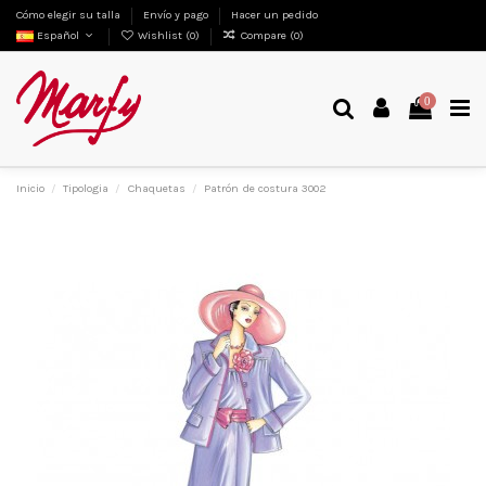
Cómo elegir su talla
Envío y pago
Hacer un pedido
Español
Wishlist (
0
)
Compare (
0
)
0
Inicio
Tipologia
Chaquetas
Patrón de costura 3002