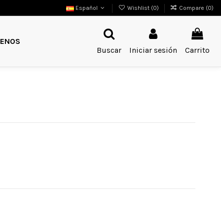
Español
Wishlist (
0
)
Compare (
0
)
ENOS
Buscar
Iniciar sesión
Carrito