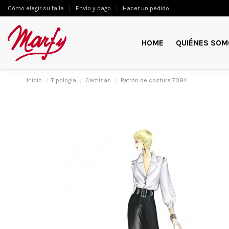
Cómo elegir su talla
Envío y pago
Hacer un pedido
HOME
QUIÉNES SOM
Inicio
Tipologia
Camisas
Patrón de costura 7094