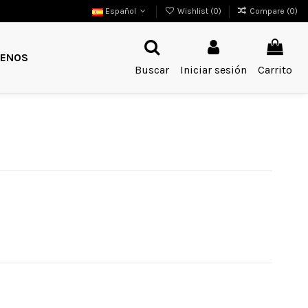
Español
Wishlist (
0
)
Compare (
0
)
ENOS
Buscar
Iniciar sesión
Carrito