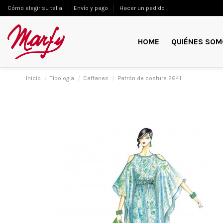
Cómo elegir su talla
Envío y pago
Hacer un pedido
HOME
QUIÉNES SOM
Inicio
Tipologia
Caftanes
Patrón de costura 2641