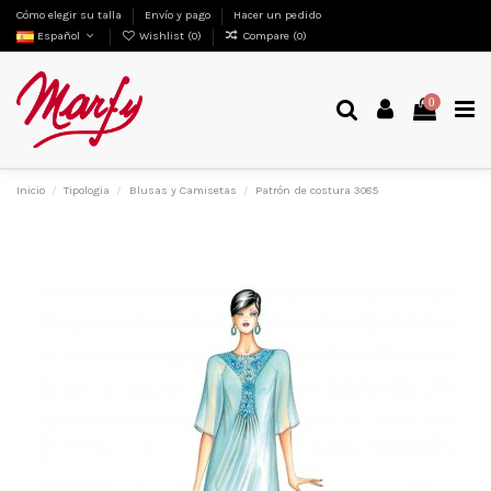
Cómo elegir su talla
Envío y pago
Hacer un pedido
Español
Wishlist (
0
)
Compare (
0
)
0
Inicio
Tipologia
Blusas y Camisetas
Patrón de costura 3085