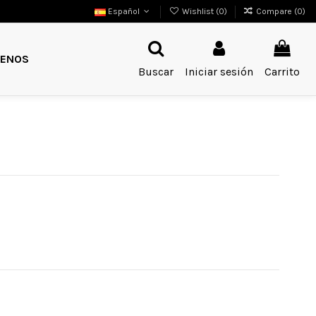
Español
Wishlist (
0
)
Compare (
0
)
ENOS
Buscar
Iniciar sesión
Carrito