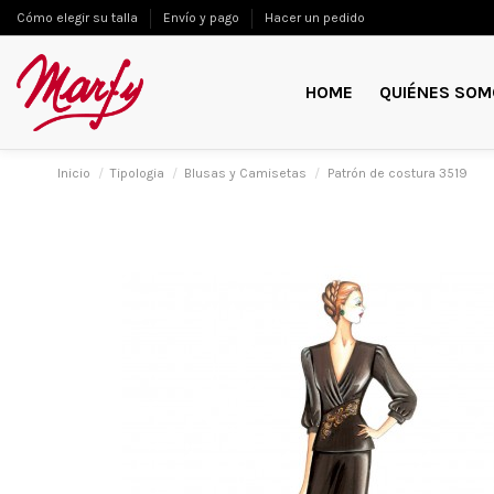
Cómo elegir su talla
Envío y pago
Hacer un pedido
HOME
QUIÉNES SOM
Inicio
Tipologia
Blusas y Camisetas
Patrón de costura 3519