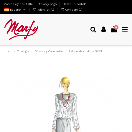
Cómo elegir su talla
Envío y pago
Hacer un pedido
Español
Wishlist (
0
)
Compare (
0
)
0
Inicio
Tipologia
Blusas y Camisetas
Patrón de costura 3221