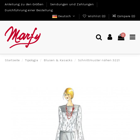
Anleitung zu den Größen
Sendungen und Zahlungen
Durchführung einer Bestellung
Deutsch
Wishlist (
0
)
Compare (
0
)
0
Startseite
Tipologia
Blusen & Kasacks
Schnittmuster nähen 3221