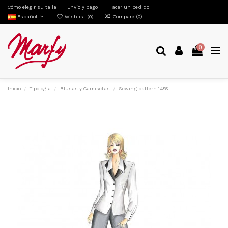
Cómo elegir su talla
Envío y pago
Hacer un pedido
Español
Wishlist (
0
)
Compare (
0
)
0
Inicio
Tipologia
Blusas y Camisetas
Sewing pattern 1488