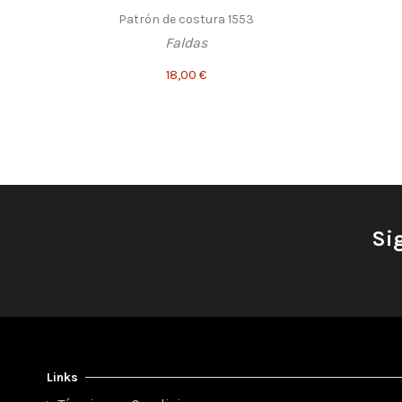
Patrón de costura 1553
Faldas
18,00 €
Si
Links