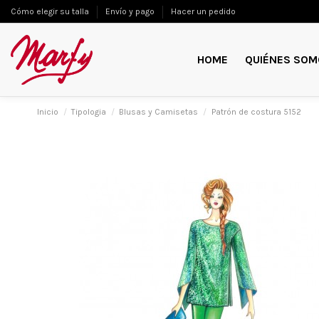
Cómo elegir su talla
Envío y pago
Hacer un pedido
HOME
QUIÉNES SOM
Inicio
Tipologia
Blusas y Camisetas
Patrón de costura 5152