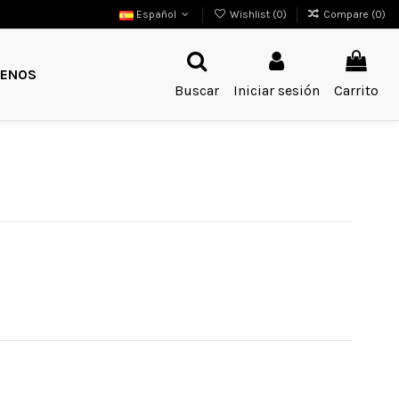
Español
Wishlist (
0
)
Compare (
0
)
ENOS
Buscar
Iniciar sesión
Carrito