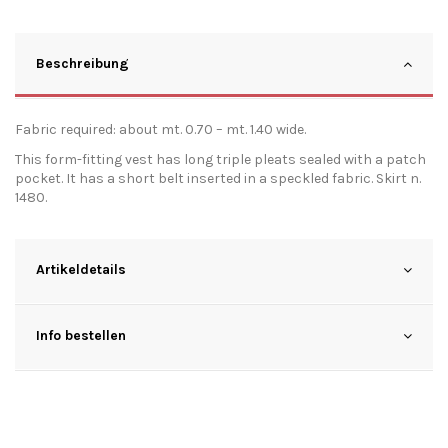
Beschreibung
Fabric required: about mt. 0.70 – mt. 1.40 wide.
This form-fitting vest has long triple pleats sealed with a patch
pocket. It has a short belt inserted in a speckled fabric. Skirt n.
1480.
Artikeldetails
Info bestellen