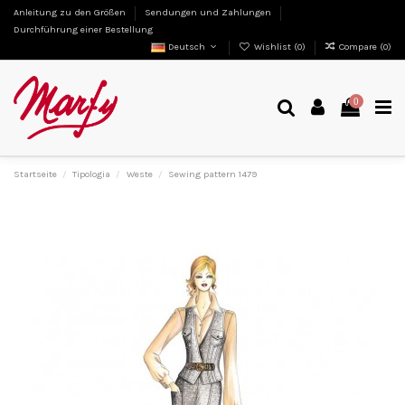
Anleitung zu den Größen
Sendungen und Zahlungen
Durchführung einer Bestellung
Deutsch
Wishlist (
0
)
Compare (
0
)
0
Startseite
Tipologia
Weste
Sewing pattern 1479