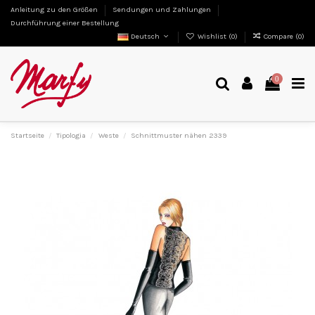
Anleitung zu den Größen
Sendungen und Zahlungen
Durchführung einer Bestellung
Deutsch
Wishlist (
0
)
Compare (
0
)
0
Startseite
Tipologia
Weste
Schnittmuster nähen 2339