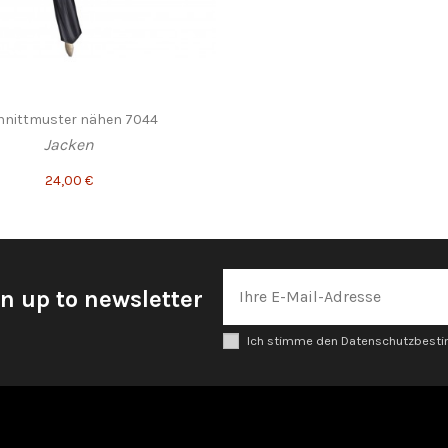
hnittmuster nähen 7044
Jacken
24,00 €
n up to newsletter
Ich stimme den Datenschutzbes