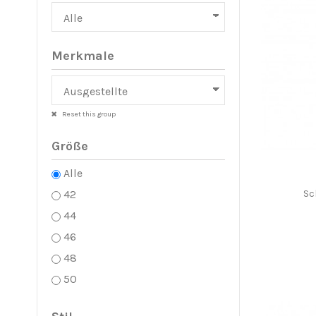
Merkmale
Reset this group
Größe
Alle
42
Sc
44
46
48
50