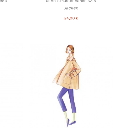
3983
Schnittmuster nähen 3218
Jacken
24,00 €