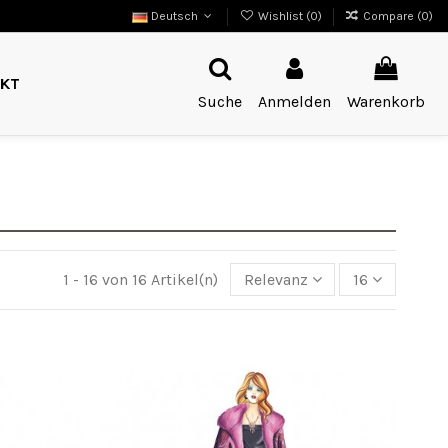
Deutsch
Wishlist (
0
)
Compare (
0
)
KT
Suche
Anmelden
Warenkorb
1 - 16 von 16 Artikel(n)
Relevanz
16