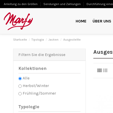
Anleitung zu den Größen
Sendungen und Zahlungen
Durchführung einer
HOME
ÜBER UNS
Startseite
Tipologia
Jacken
Ausgestellte
Ausgest
Filtern Sie die Ergebnisse
Kollektionen
Alle
Herbst/Winter
Frühling/Sommer
Typologie