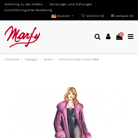
Anleitung zu den Größen
Sendungen und Zahlungen
Durchführung einer Bestellung
Deutsch
Wishlist (
0
)
Compare (
0
)
0
Startseite
Tipologia
Jacken
Schnittmuster nähen 8806