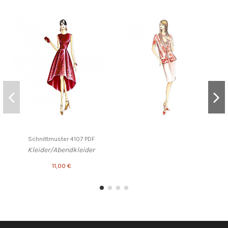
Schnittmuster 4107 PDF
Kleider/Abendkleider
11,00 €