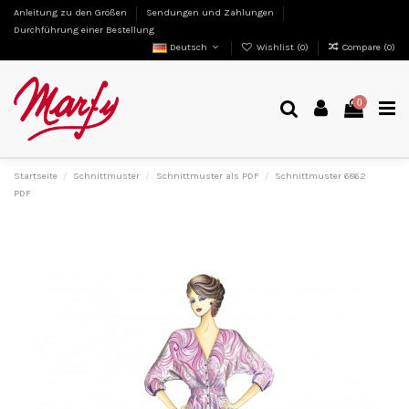
Anleitung zu den Größen
Sendungen und Zahlungen
Durchführung einer Bestellung
Deutsch
Wishlist (
0
)
Compare (
0
)
0
Startseite
Schnittmuster
Schnittmuster als PDF
Schnittmuster 6862
PDF