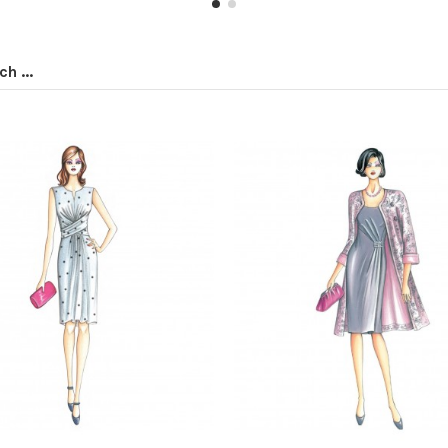
h ...