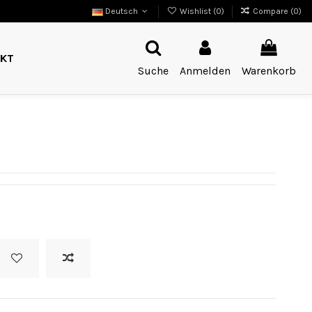
Deutsch
Wishlist (
0
)
Compare (
0
)
KT
Suche
Anmelden
Warenkorb