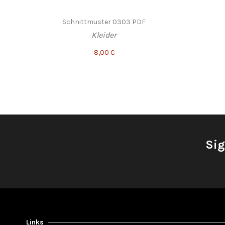
Schnittmuster 0303 PDF
Kleider
8,00 €
Sig
Links