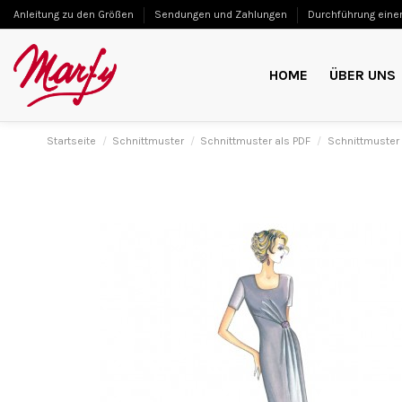
Anleitung zu den Größen
Sendungen und Zahlungen
Durchführung einer
HOME
ÜBER UNS
Startseite
Schnittmuster
Schnittmuster als PDF
Schnittmuster 