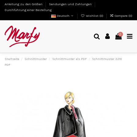
Anleitung zu den Größen
Sendungen und Zahlungen
Durchführung einer Bestellung
Deutsch
Wishlist (
0
)
Compare (
0
)
0
Startseite
Schnittmuster
Schnittmuster als PDF
Schnittmuster 3210
PDF