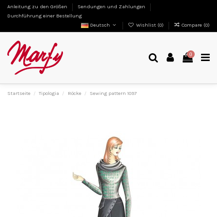
Anleitung zu den Größen
Sendungen und Zahlungen
Durchführung einer Bestellung
Deutsch
Wishlist (
0
)
Compare (
0
)
0
Startseite
Tipologia
Röcke
Sewing pattern 1097