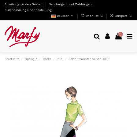
Anleitung zu den Größen
Sendungen und Zahlungen
Durchführung einer Bestellung
Deutsch
Wishlist (
0
)
Compare (
0
)
0
Startseite
Tipologia
Röcke
Midi
Schnittmuster nähen 4002