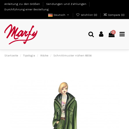
Anleitung zu den Größen
Sendungen und Zahlungen
Durchführung einer Bestellung
Deutsch
Wishlist (
0
)
Compare (
0
)
0
Startseite
Tipologia
Röcke
Schnittmuster nähen 8856