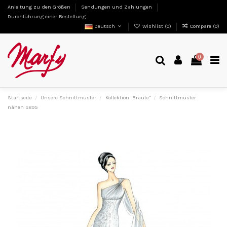
Anleitung zu den Größen
Sendungen und Zahlungen
Durchführung einer Bestellung
Deutsch
Wishlist (
0
)
Compare (
0
)
0
Startseite
Unsere Schnittmuster
Kollektion "Bräute"
Schnittmuster
nähen S895