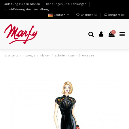
Anleitung zu den Größen
Sendungen und Zahlungen
Durchführung einer Bestellung
Deutsch
Wishlist (
0
)
Compare (
0
)
0
Startseite
Tipologia
Kleider
Schnittmuster nähen 6234