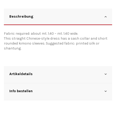
Beschreibung
Fabric required: about mt. 1.40 – mt. 1.40 wide.
This straight Chinese-style dress has a sash collar and short
rounded kimono sleeves. Suggested fabric: printed silk or
shantung.
Artikeldetails
Info bestellen