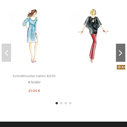
Arti
Schnittmuster nähen 6250
Kleider
21,00 €