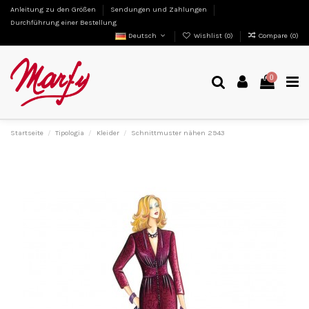
Anleitung zu den Größen
Sendungen und Zahlungen
Durchführung einer Bestellung
Deutsch
Wishlist (
0
)
Compare (
0
)
0
Startseite
Tipologia
Kleider
Schnittmuster nähen 2943