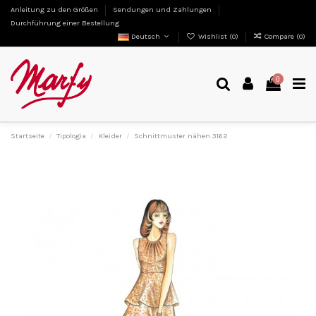
Anleitung zu den Größen
Sendungen und Zahlungen
Durchführung einer Bestellung
Deutsch
Wishlist (
0
)
Compare (
0
)
0
Startseite
Tipologia
Kleider
Schnittmuster nähen 3162