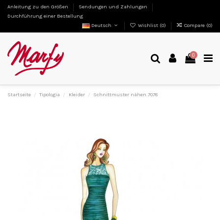
Anleitung zu den Größen
Sendungen und Zahlungen
Durchführung einer Bestellung
Deutsch
Wishlist (
0
)
Compare (
0
)
0
Startseite
Tipologia
Kleider
Schnittmuster nähen 7078