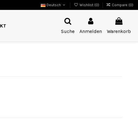
Deutsch
Wishlist (
0
)
Compare (
0
)
KT
Suche
Anmelden
Warenkorb