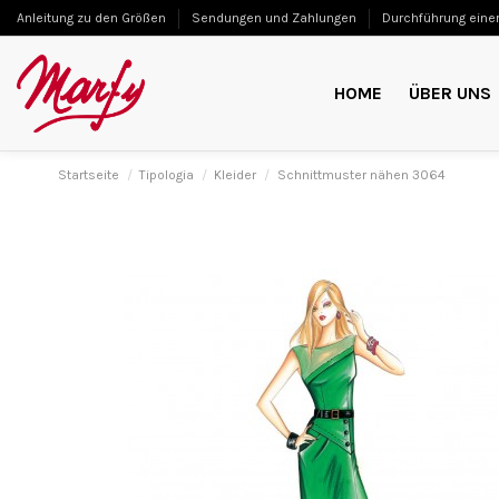
Anleitung zu den Größen
Sendungen und Zahlungen
Durchführung einer
HOME
ÜBER UNS
Startseite
Tipologia
Kleider
Schnittmuster nähen 3064