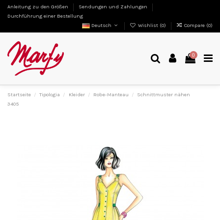
Anleitung zu den Größen
Sendungen und Zahlungen
Durchführung einer Bestellung
Deutsch
Wishlist (
0
)
Compare (
0
)
0
Startseite
Tipologia
Kleider
Robe-Manteau
Schnittmuster nähen
3405