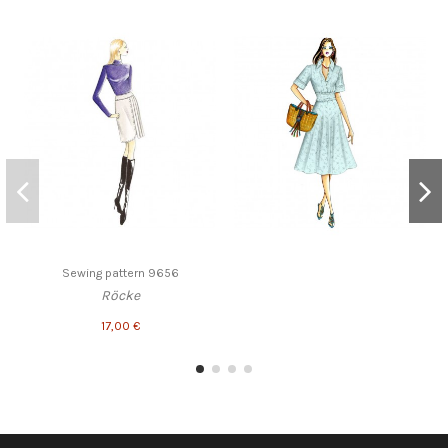
Sewing pattern 9656
Röcke
17,00 €