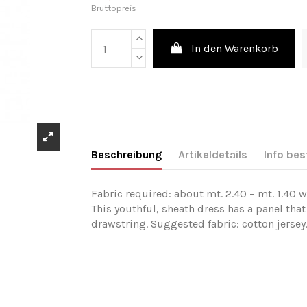
Bruttopreis
In den Warenkorb
Beschreibung
Artikeldetails
Info bes
Fabric required: about mt. 2.40 – mt. 1.40 w
This youthful, sheath dress has a panel tha
drawstring. Suggested fabric: cotton jersey