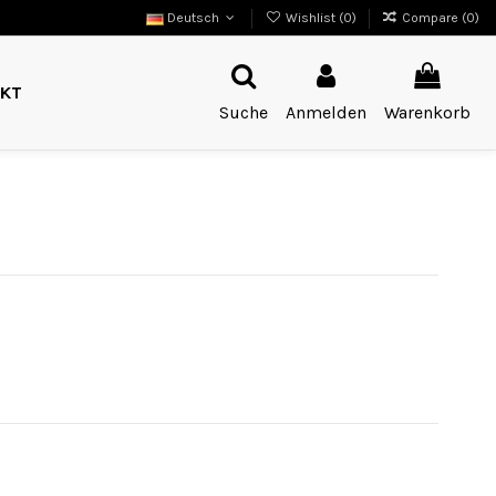
Deutsch
Wishlist (
0
)
Compare (
0
)
KT
Suche
Anmelden
Warenkorb