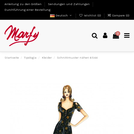
Anleitung zu den Größen
Sendungen und Zahlungen
Durchführung einer Bestellung
Deutsch
Wishlist (
0
)
Compare (
0
)
0
Startseite
Tipologia
Kleider
Schnittmuster nähen 6544