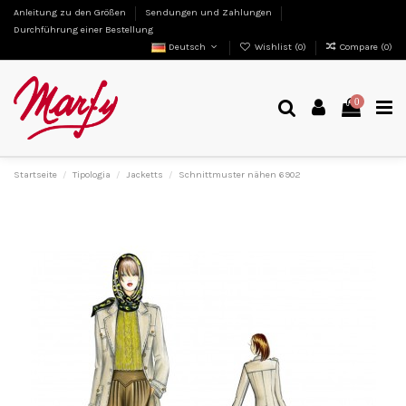
Anleitung zu den Größen
Sendungen und Zahlungen
Durchführung einer Bestellung
Deutsch
Wishlist (
0
)
Compare (
0
)
0
Startseite
Tipologia
Jacketts
Schnittmuster nähen 6902