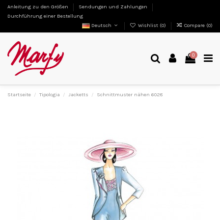
Anleitung zu den Größen
Sendungen und Zahlungen
Durchführung einer Bestellung
Deutsch
Wishlist (
0
)
Compare (
0
)
0
Startseite
Tipologia
Jacketts
Schnittmuster nähen 6028