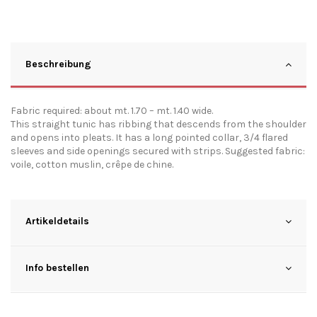
Beschreibung
Fabric required: about mt. 1.70 – mt. 1.40 wide.
This straight tunic has ribbing that descends from the shoulder
and opens into pleats. It has a long pointed collar, 3/4 flared
sleeves and side openings secured with strips. Suggested fabric:
voile, cotton muslin, crêpe de chine.
Artikeldetails
Info bestellen