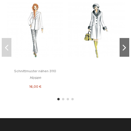
Schnittmuster nähen 3110
Hosen
16,00 €