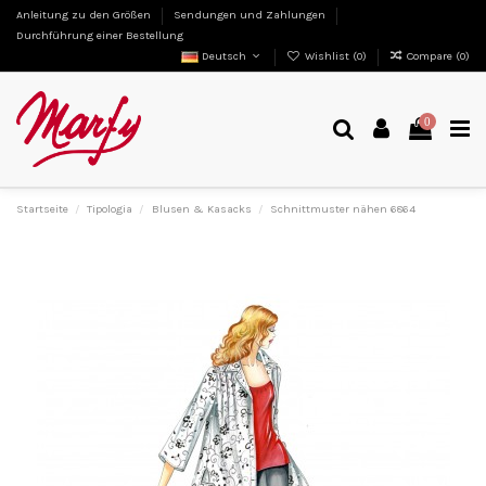
Anleitung zu den Größen
Sendungen und Zahlungen
Durchführung einer Bestellung
Deutsch
Wishlist (
0
)
Compare (
0
)
0
Startseite
Tipologia
Blusen & Kasacks
Schnittmuster nähen 6864