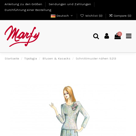
Anleitung zu den Größen
Sendungen und Zahlungen
Durchführung einer Bestellung
Deutsch
Wishlist (
0
)
Compare (
0
)
0
Startseite
Tipologia
Blusen & Kasacks
Schnittmuster nähen 5213