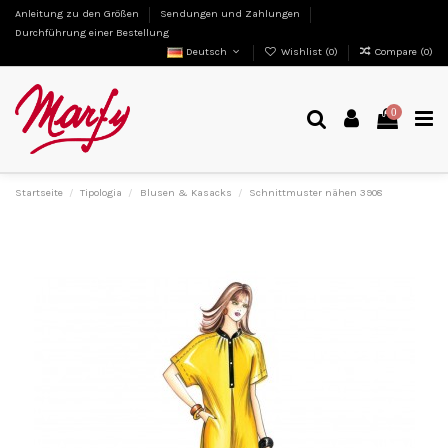
Anleitung zu den Größen
Sendungen und Zahlungen
Durchführung einer Bestellung
Deutsch
Wishlist (
0
)
Compare (
0
)
0
Startseite
Tipologia
Blusen & Kasacks
Schnittmuster nähen 3908