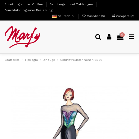
Anleitung zu den Größen
Sendungen und Zahlungen
Durchführung einer Bestellung
Deutsch
Wishlist (
0
)
Compare (
0
)
0
Startseite
Tipologia
Anzüge
Schnittmuster nähen 8556