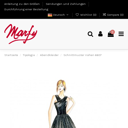
Anleitung zu den Größen
Sendungen und Zahlungen
Durchführung einer Bestellung
Deutsch
Wishlist (
0
)
Compare (
0
)
0
Startseite
Tipologia
Abendkleider
Schnittmuster nähen 6607