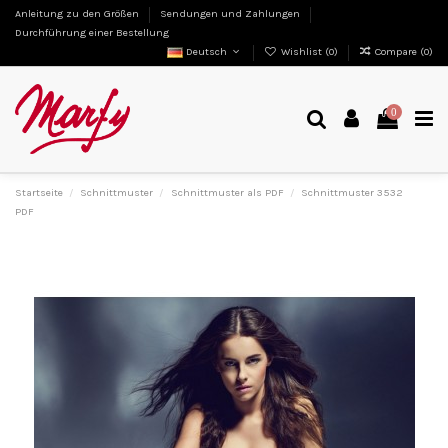
Anleitung zu den Größen
Sendungen und Zahlungen
Durchführung einer Bestellung
Deutsch
Wishlist (
0
)
Compare (
0
)
0
Startseite
Schnittmuster
Schnittmuster als PDF
Schnittmuster 3532
PDF