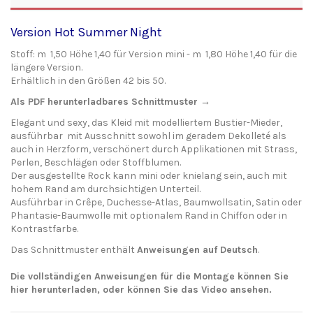
Version Hot Summer Night
Stoff: m 1,50 Höhe 1,40 für Version mini - m 1,80 Höhe 1,40 für die
längere Version.
Erhältlich in den Größen 42 bis 50.
Als PDF herunterladbares Schnittmuster →
Elegant und sexy, das Kleid mit modelliertem Bustier-Mieder,
ausführbar mit Ausschnitt sowohl im geradem Dekolleté als
auch in Herzform, verschönert durch Applikationen mit Strass,
Perlen, Beschlägen oder Stoffblumen.
Der ausgestellte Rock kann mini oder knielang sein, auch mit
hohem Rand am durchsichtigen Unterteil.
Ausführbar in Crêpe, Duchesse-Atlas, Baumwollsatin, Satin oder
Phantasie-Baumwolle mit optionalem Rand in Chiffon oder in
Kontrastfarbe.
Das Schnittmuster enthält
Anweisungen auf Deutsch
.
Die vollständigen Anweisungen für die Montage können Sie
hier
herunterladen
, oder können Sie das
Video
ansehen.