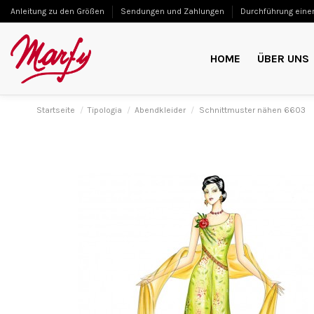
Anleitung zu den Größen
Sendungen und Zahlungen
Durchführung einer
HOME
ÜBER UNS
Startseite
Tipologia
Abendkleider
Schnittmuster nähen 6603