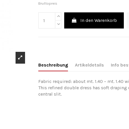
Bruttopreis
In den Warenkorb
Beschreibung
Artikeldetails
Info bes
Fabric required: about mt. 1.40 – mt. 1.40 w
This refined double dress has soft draping c
central slit.