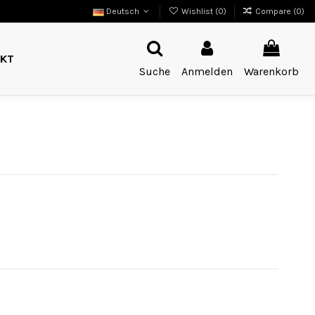
Deutsch
Wishlist (
0
)
Compare (
0
)
KT
Suche
Anmelden
Warenkorb