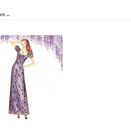
h ...