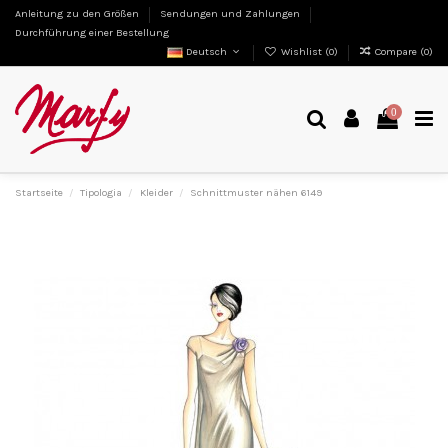
Anleitung zu den Größen
Sendungen und Zahlungen
Durchführung einer Bestellung
Deutsch
Wishlist (
0
)
Compare (
0
)
0
Startseite
Tipologia
Kleider
Schnittmuster nähen 6149