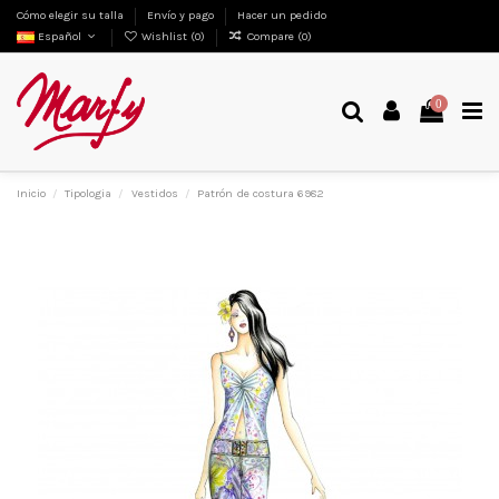
Cómo elegir su talla
Envío y pago
Hacer un pedido
Español
Wishlist (
0
)
Compare (
0
)
0
Inicio
Tipologia
Vestidos
Patrón de costura 6982