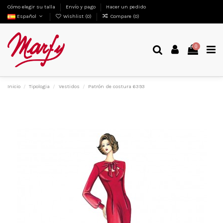
Cómo elegir su talla
Envío y pago
Hacer un pedido
Español
Wishlist (
0
)
Compare (
0
)
0
Inicio
Tipologia
Vestidos
Patrón de costura 6393