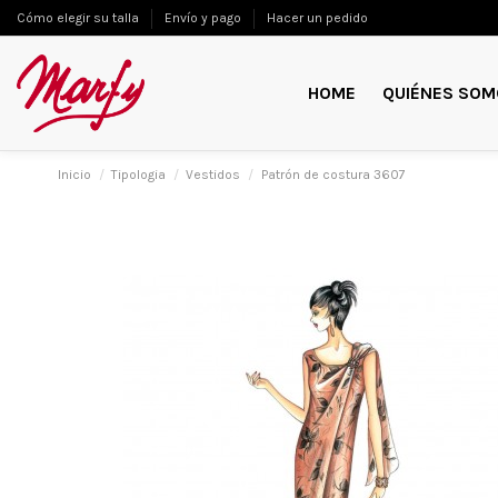
Cómo elegir su talla
Envío y pago
Hacer un pedido
HOME
QUIÉNES SOM
Inicio
Tipologia
Vestidos
Patrón de costura 3607