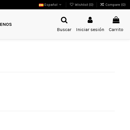
Español
Wishlist (
0
)
Compare (
0
)
ENOS
Buscar
Iniciar sesión
Carrito