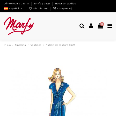
Cómo elegir su talla
Envío y pago
Hacer un pedido
Español
Wishlist (
0
)
Compare (
0
)
0
Inicio
Tipologia
Vestidos
Patrón de costura 3428