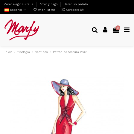
Cómo elegir su talla
Envío y pago
Hacer un pedido
Español
Wishlist (
0
)
Compare (
0
)
0
Inicio
Tipologia
Vestidos
Patrón de costura 2842