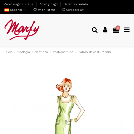
Cómo elegir su talla
Envío y pago
Hacer un pedido
Español
Wishlist (
0
)
Compare (
0
)
0
Inicio
Tipologia
Vestidos
Vestidos tubo
Patrón de costura 1915